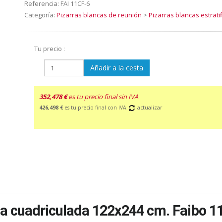
Referencia:
FAI 11CF-6
Categoría:
Pizarras blancas de reunión
>
Pizarras blancas estrat
Tu precio :
Añadir a la cesta
352,478 €
es tu precio final sin IVA
426,498 €
es tu precio final con IVA
actualizar
ada cuadriculada 122x244 cm. Faibo 1