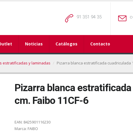
91 351 94 35
c
Outlet
Noticias
Catálogos
Contacto
s estratificadas y laminadas
Pizarra blanca estratificada cuadriculada 
Pizarra blanca estratificad
cm. Faibo 11CF-6
EAN:
8425901116230
Marca:
FAIBO