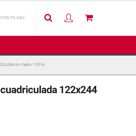
ontacta aquí
122x244 cm. Faibo 11CF-6
a cuadriculada 122x244