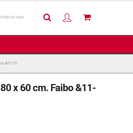
ontacta aquí
ibo &11-2T
 80 x 60 cm. Faibo &11-