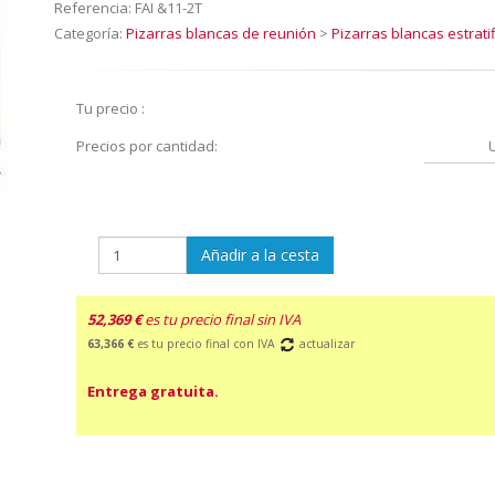
Referencia:
FAI &11-2T
Categoría:
Pizarras blancas de reunión
>
Pizarras blancas estrat
Tu precio :
Precios por cantidad:
Añadir a la cesta
52,369 €
es tu precio final sin IVA
63,366 €
es tu precio final con IVA
actualizar
Entrega gratuita.