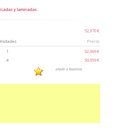
ificadas y laminadas
52,370 €
Unidades
Precio
1
52,369 €
4
50,059 €
añadir a favoritos