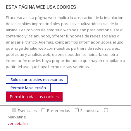
Catálogo escolar
ESTA PÁGINA WEB USA COOKIES
El acceso a esta página web implica la aceptación de la instalación
de las cookies imprescindibles para la visualización inicial de la
misma. Las cookies de este sitio web se usan para personalizar el
contenido y los anuncios, ofrecer funciones de redes sociales y
analizar el tráfico. Además, compartimos información sobre el uso
que haga del sitio web con nuestros partners de redes sociales,
publicidad y análisis web, quienes pueden combinarla con otra
información que les haya proporcionado o que hayan recopilado a
Dirección:
c/ Cercedilla nº 14, 28925 Alcorcón
partir del uso que haya hecho de sus servicios
Email:
contacta aquí
Solo usar cookies necesarias
Teléfono:
913519435
Permitir la selección
Permitir todas las cookies
SÍGUENOS
Esenciales
Preferencias
Estadistica
© Copyright 2017. Todos los derechos reservados. |
Nuestra
Marketing
empresa
|
Aviso legal
|
Política de colaboración en los gastos de
ver detalles
preparación y envío
|
Condiciones de venta
|
Mapa Web
|
Contacto