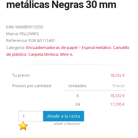
metálicas Negras 30 mm
EAN:
0043859113255
Marca:
FELLOWES
Referencia:
FLW &5111401
Categoría:
Encuadernadoras de papel
>
Espiral metálico. Canutillo
de plástico. Carpeta térmica. Wire-o.
Tu precio :
18,332 €
Precios por cantidad:
Unidades
Precio
6
18,332 €
24
17,295 €
Añadir a la cesta
añadir a favoritos