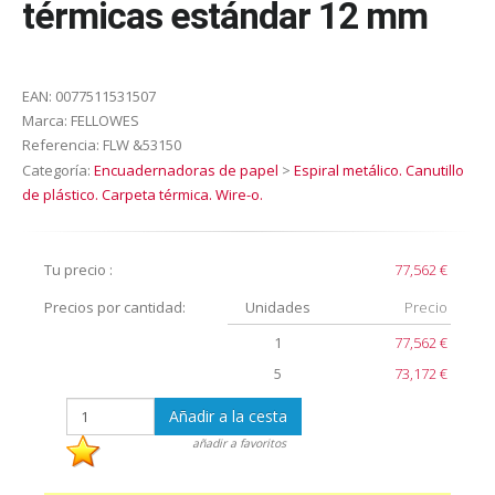
térmicas estándar 12 mm
EAN:
0077511531507
Marca:
FELLOWES
Referencia:
FLW &53150
Categoría:
Encuadernadoras de papel
>
Espiral metálico. Canutillo
de plástico. Carpeta térmica. Wire-o.
Tu precio :
77,562 €
Precios por cantidad:
Unidades
Precio
1
77,562 €
5
73,172 €
Añadir a la cesta
añadir a favoritos