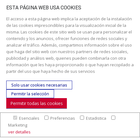
Catálogo escolar
ESTA PÁGINA WEB USA COOKIES
El acceso a esta página web implica la aceptación de la instalación
de las cookies imprescindibles para la visualización inicial de la
misma. Las cookies de este sitio web se usan para personalizar el
contenido y los anuncios, ofrecer funciones de redes sociales y
analizar el tráfico. Además, compartimos información sobre el uso
que haga del sitio web con nuestros partners de redes sociales,
publicidad y análisis web, quienes pueden combinarla con otra
información que les haya proporcionado o que hayan recopilado a
Dirección:
c/ Cercedilla nº 14, 28925 Alcorcón
partir del uso que haya hecho de sus servicios
Email:
contacta aquí
Solo usar cookies necesarias
Teléfono:
913519435
Permitir la selección
Permitir todas las cookies
SÍGUENOS
Esenciales
Preferencias
Estadistica
© Copyright 2017. Todos los derechos reservados. |
Nuestra
Marketing
empresa
|
Aviso legal
|
Política de colaboración en los gastos de
ver detalles
preparación y envío
|
Condiciones de venta
|
Mapa Web
|
Contacto