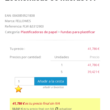
EAN:
0043859521838
Marca:
FELLOWES
Referencia:
FLW &5312903
Categoría:
Plastificadoras de papel
>
Fundas para plastificar
Tu precio :
41,786 €
Precios por cantidad:
Unidades
Precio
1
41,786 €
5
39,421 €
Añadir a la cesta
añadir a favoritos
41,786 €
es tu precio final sin IVA
50,561 €
es tu precio final con IVA
actualizar