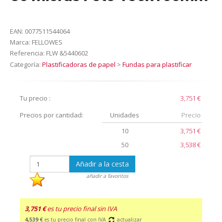
EAN:
0077511544064
Marca:
FELLOWES
Referencia:
FLW &5440602
Categoría:
Plastificadoras de papel
>
Fundas para plastificar
Tu precio :
3,751 €
Precios por cantidad:
Unidades
Precio
10
3,751 €
50
3,538 €
Añadir a la cesta
añadir a favoritos
3,751 €
es tu precio final sin IVA
4,539 €
es tu precio final con IVA
actualizar