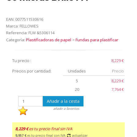
EAN:
0077511530616
Marca:
FELLOWES
Referencia:
FLW &5306114
Categoría:
Plastificadoras de papel
>
Fundas para plastificar
Tu precio :
8,229 €
Precios por cantidad:
Unidades
Precio
5
8,229 €
20
7,764 €
Añadir a la cesta
añadir a favoritos
8,229 €
es tu precio final sin IVA
9,957 €
es tu precio final con IVA
actualizar