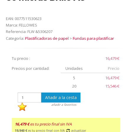
EAN:
0077511530623
Marca:
FELLOWES
Referencia:
FLW &5306207
Categoría:
Plastificadoras de papel
>
Fundas para plastificar
Tu precio :
16,479 €
Precios por cantidad:
Unidades
Precio
5
16,479 €
20
15,546 €
Añadir a la cesta
añadir a favoritos
16,479 €
es tu precio final sin IVA
19,940 €
es tu precio final con IVA
actualizar