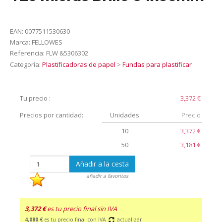
EAN:
0077511530630
Marca:
FELLOWES
Referencia:
FLW &5306302
Categoría:
Plastificadoras de papel
>
Fundas para plastificar
Tu precio :
3,372 €
Precios por cantidad:
Unidades
Precio
10
3,372 €
50
3,181 €
Añadir a la cesta
añadir a favoritos
3,372 €
es tu precio final sin IVA
4,080 €
es tu precio final con IVA
actualizar