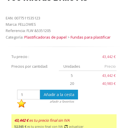
EAN:
0077511535123
Marca:
FELLOWES
Referencia:
FLW &5351205
Categoría:
Plastificadoras de papel
>
Fundas para plastificar
Tu precio :
43,442 €
Precios por cantidad:
Unidades
Precio
5
43,442 €
20
40,983 €
Añadir a la cesta
añadir a favoritos
43,442 €
es tu precio final sin IVA
52,565 €
es tu precio final con IVA
actualizar