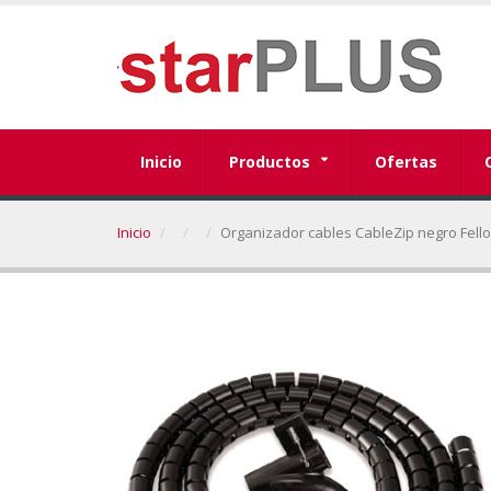
Inicio
Productos
Ofertas
Inicio
Organizador cables CableZip negro Fell