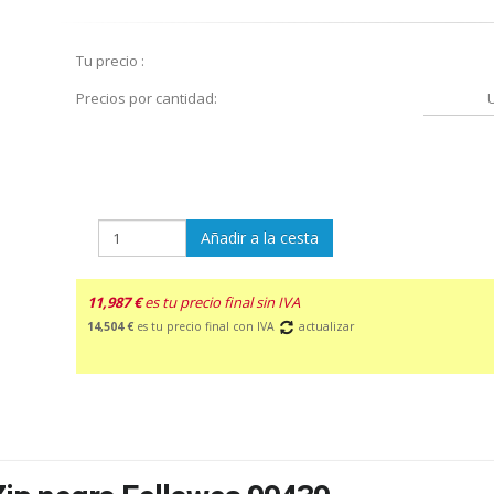
Tu precio :
Precios por cantidad:
Añadir a la cesta
11,987 €
es tu precio final sin IVA
14,504 €
es tu precio final con IVA
actualizar