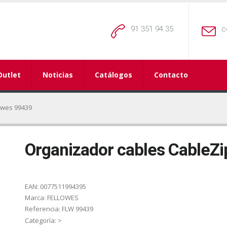
91 351 94 35
c
Outlet
Noticias
Catálogos
Contacto
owes 99439
Organizador cables CableZi
EAN:
0077511994395
Marca:
FELLOWES
Referencia:
FLW 99439
Categoría:
>