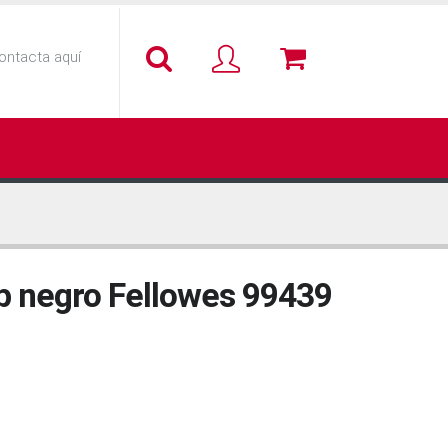
ontacta aquí
p negro Fellowes 99439