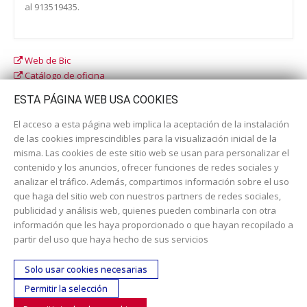
al 913519435.
Web de Bic
Catálogo de oficina
Catálogo escolar
ESTA PÁGINA WEB USA COOKIES
El acceso a esta página web implica la aceptación de la instalación
de las cookies imprescindibles para la visualización inicial de la
misma. Las cookies de este sitio web se usan para personalizar el
contenido y los anuncios, ofrecer funciones de redes sociales y
analizar el tráfico. Además, compartimos información sobre el uso
que haga del sitio web con nuestros partners de redes sociales,
publicidad y análisis web, quienes pueden combinarla con otra
información que les haya proporcionado o que hayan recopilado a
Dirección:
c/ Cercedilla nº 14, 28925 Alcorcón
partir del uso que haya hecho de sus servicios
Email:
contacta aquí
Solo usar cookies necesarias
Teléfono:
913519435
Permitir la selección