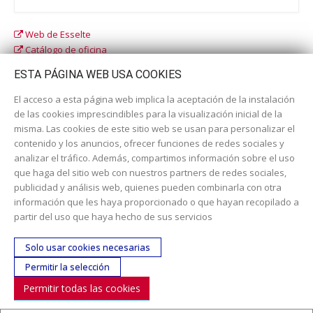
Web de Esselte
Catálogo de oficina
Catálogo escolar
ESTA PÁGINA WEB USA COOKIES
El acceso a esta página web implica la aceptación de la instalación
de las cookies imprescindibles para la visualización inicial de la
misma. Las cookies de este sitio web se usan para personalizar el
contenido y los anuncios, ofrecer funciones de redes sociales y
analizar el tráfico. Además, compartimos información sobre el uso
que haga del sitio web con nuestros partners de redes sociales,
publicidad y análisis web, quienes pueden combinarla con otra
información que les haya proporcionado o que hayan recopilado a
Dirección:
c/ Cercedilla nº 14, 28925 Alcorcón
partir del uso que haya hecho de sus servicios
Email:
contacta aquí
Solo usar cookies necesarias
Teléfono:
913519435
Permitir la selección
Permitir todas las cookies
SÍGUENOS