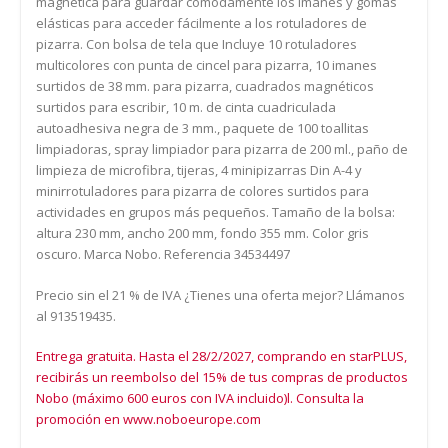
magnética para guardar cómodamente los imanes y gomas
elásticas para acceder fácilmente a los rotuladores de
pizarra. Con bolsa de tela que Incluye 10 rotuladores
multicolores con punta de cincel para pizarra, 10 imanes
surtidos de 38 mm. para pizarra, cuadrados magnéticos
surtidos para escribir, 10 m. de cinta cuadriculada
autoadhesiva negra de 3 mm., paquete de 100 toallitas
limpiadoras, spray limpiador para pizarra de 200 ml., paño de
limpieza de microfibra, tijeras, 4 minipizarras Din A-4 y
minirrotuladores para pizarra de colores surtidos para
actividades en grupos más pequeños. Tamaño de la bolsa:
altura 230 mm, ancho 200 mm, fondo 355 mm. Color gris
oscuro. Marca Nobo. Referencia 34534497
Precio sin el 21 % de IVA ¿Tienes una oferta mejor? Llámanos
al 913519435.
Entrega gratuita. Hasta el 28/2/2027, comprando en starPLUS,
recibirás un reembolso del 15% de tus compras de productos
Nobo (máximo 600 euros con IVA incluido)l. Consulta la
promoción en www.noboeurope.com