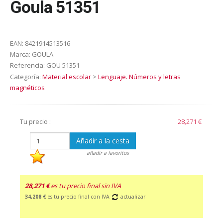
Goula 51351
EAN:
8421914513516
Marca:
GOULA
Referencia:
GOU 51351
Categoría:
Material escolar
>
Lenguaje. Números y letras
magnéticos
Tu precio :
28,271 €
Añadir a la cesta
añadir a favoritos
28,271 €
es tu precio final sin IVA
34,208 €
es tu precio final con IVA
actualizar