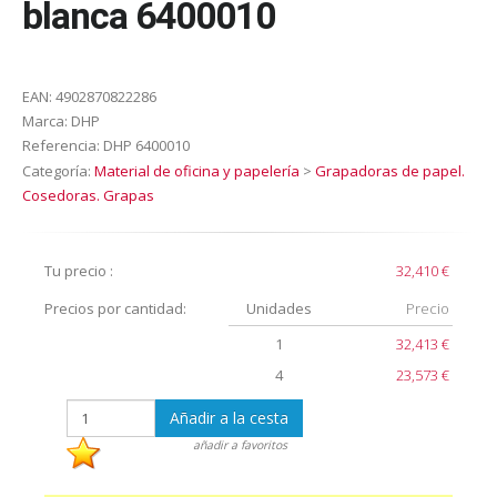
blanca 6400010
EAN:
4902870822286
Marca:
DHP
Referencia:
DHP 6400010
Categoría:
Material de oficina y papelería
>
Grapadoras de papel.
Cosedoras. Grapas
Tu precio :
32,410 €
Precios por cantidad:
Unidades
Precio
1
32,413 €
4
23,573 €
Añadir a la cesta
añadir a favoritos