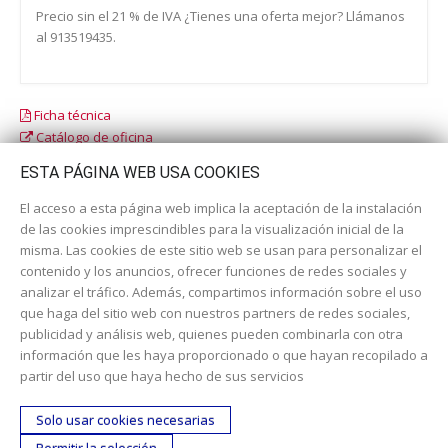
Precio sin el 21 % de IVA ¿Tienes una oferta mejor? Llámanos
al 913519435.
Ficha técnica
Catálogo de oficina
Catálogo escolar
ESTA PÁGINA WEB USA COOKIES
El acceso a esta página web implica la aceptación de la instalación
de las cookies imprescindibles para la visualización inicial de la
misma. Las cookies de este sitio web se usan para personalizar el
contenido y los anuncios, ofrecer funciones de redes sociales y
analizar el tráfico. Además, compartimos información sobre el uso
que haga del sitio web con nuestros partners de redes sociales,
publicidad y análisis web, quienes pueden combinarla con otra
información que les haya proporcionado o que hayan recopilado a
Dirección:
c/ Cercedilla nº 14, 28925 Alcorcón
partir del uso que haya hecho de sus servicios
Email:
contacta aquí
Solo usar cookies necesarias
Teléfono:
913519435