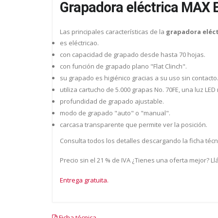
Grapadora eléctrica MAX E
Las principales características de la
grapadora eléct
es eléctricao.
con capacidad de grapado desde hasta 70 hojas.
con función de grapado plano "Flat Clinch".
su grapado es higiénico gracias a su uso sin contacto
utiliza cartucho de 5.000 grapas No. 70FE, una luz LE
profundidad de grapado ajustable.
modo de grapado "auto" o "manual".
carcasa transparente que permite ver la posición.
Consulta todos los detalles descargando la ficha técn
Precio sin el 21 % de IVA ¿Tienes una oferta mejor? L
Entrega gratuita.
Ficha técnica