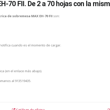
H-70 FII. De 2 a 70 hojas con la mis
rica de sobremesa MAX EH-70 FII
son:
.
D notifica cuando es el momento de cargar.
ica (en el enlace más abajo).
lámanos al 913519435.
Catálogo de oficina