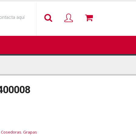
ontacta aquí
6400008
. Cosedoras. Grapas