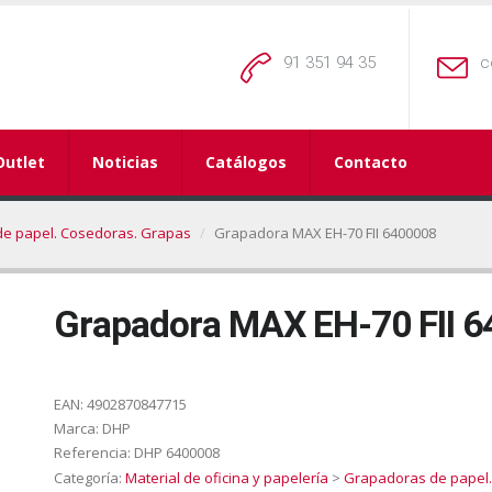
91 351 94 35
c
Outlet
Noticias
Catálogos
Contacto
e papel. Cosedoras. Grapas
Grapadora MAX EH-70 FII 6400008
Grapadora MAX EH-70 FII 
EAN:
4902870847715
Marca:
DHP
Referencia:
DHP 6400008
Categoría:
Material de oficina y papelería
>
Grapadoras de papel