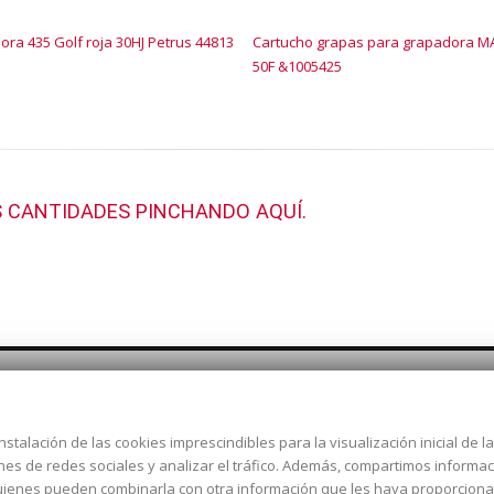
ra 435 Golf roja 30HJ Petrus 44813
Cartucho grapas para grapadora M
50F &1005425
 CANTIDADES PINCHANDO AQUÍ.
nstalación de las cookies imprescindibles para la visualización inicial de 
Dirección:
c/ Cercedilla nº 14,
ones de redes sociales y analizar el tráfico. Además, compartimos informa
Alcorcón
 quienes pueden combinarla con otra información que les haya proporcion