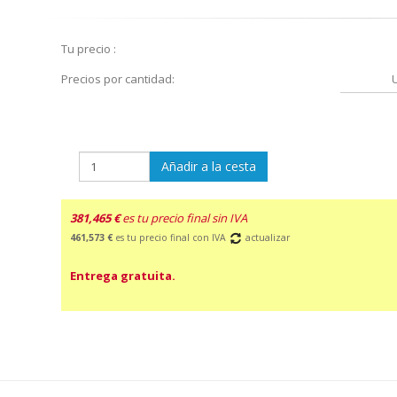
Tu precio :
Precios por cantidad:
Añadir a la cesta
381,465 €
es tu precio final sin IVA
461,573 €
es tu precio final con IVA
actualizar
Entrega gratuita.