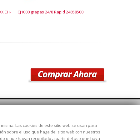
AX EH-
CJ1000 grapas 24/8 Rapid 24858500
Grapa MAX No. 70 
SÍGUENOS
la misma. Las cookies de este sitio web se usan para
 28925
ción sobre el uso que haga del sitio web con nuestros
ado o que hayan recopilado a partir del uso que haya