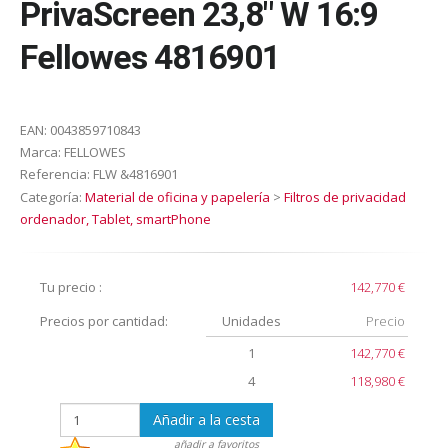
PrivaScreen 23,8" W 16:9
Fellowes 4816901
EAN:
0043859710843
Marca:
FELLOWES
Referencia:
FLW &4816901
Categoría:
Material de oficina y papelería
>
Filtros de privacidad
ordenador, Tablet, smartPhone
Tu precio :
142,770 €
Precios por cantidad:
Unidades
Precio
1
142,770 €
4
118,980 €
Añadir a la cesta
añadir a favoritos