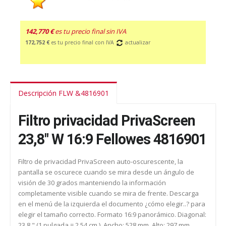
142,770 €
es tu precio final sin IVA
172,752 €
es tu precio final con IVA
actualizar
Descripción FLW &4816901
Filtro privacidad PrivaScreen
23,8" W 16:9 Fellowes 4816901
Filtro de privacidad PrivaScreen auto-oscurescente, la
pantalla se oscurece cuando se mira desde un ángulo de
visión de 30 grados manteniendo la información
completamente visible cuando se mira de frente. Descarga
en el menú de la izquierda el documento ¿cómo elegir..? para
elegir el tamaño correcto. Formato 16:9 panorámico. Diagonal:
23,8 " (1 pulgada = 2,54 cm.). Ancho: 528 mm. Alto: 297 mm.