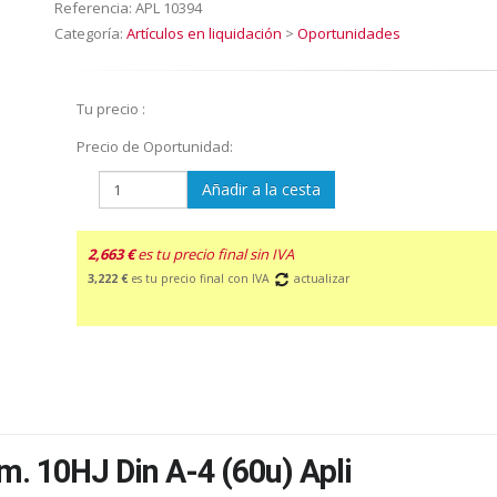
Referencia:
APL 10394
Categoría:
Artículos en liquidación
>
Oportunidades
Tu precio :
Precio de Oportunidad:
Añadir a la cesta
2,663 €
es tu precio final sin IVA
3,222 €
es tu precio final con IVA
actualizar
. 10HJ Din A-4 (60u) Apli