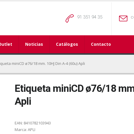
91 351 94 35
c
Outlet
Noticias
Catálogos
Contacto
iqueta miniCD ø76/18 mm. 10HJ Din A-4 (60u) Apli
Etiqueta miniCD ø76/18 mm
Apli
EAN:
8410782103943
Marca:
APLI