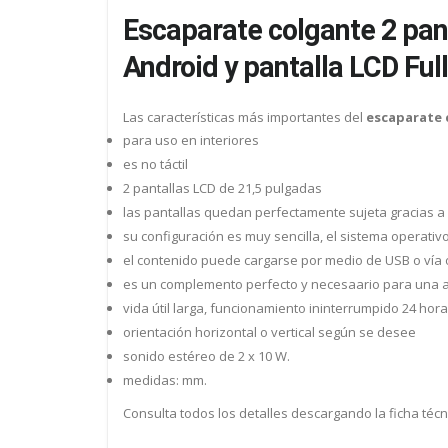
Escaparate colgante 2 pant
Android y pantalla LCD Ful
Las características más importantes del
escaparate 
para uso en interiores
es no táctil
2 pantallas LCD de 21,5 pulgadas
las pantallas quedan perfectamente sujeta gracias a
su configuración es muy sencilla, el sistema operativ
el contenido puede cargarse por medio de USB o vía o
es un complemento perfecto y necesaario para una age
vida útil larga, funcionamiento ininterrumpido 24 hor
orientación horizontal o vertical según se desee
sonido estéreo de 2 x 10 W.
medidas: mm.
Consulta todos los detalles descargando la ficha técn