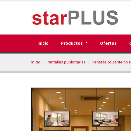
Inicio
Productos
Ofertas
Inicio
Pantallas publicitarias
Pantalla colgante no tá