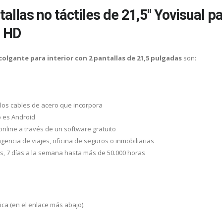
allas no táctiles de 21,5" Yovisual p
l HD
colgante para interior con 2 pantallas de 21,5 pulgadas
son:
 los cables de acero que incorpora
o es Android
nline a través de un software gratuito
ncia de viajes, oficina de seguros o inmobiliarias
as, 7 días a la semana hasta más de 50.000 horas
ica (en el enlace más abajo).