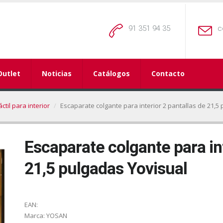
91 351 94 35
c
Outlet
Noticias
Catálogos
Contacto
ctil para interior
Escaparate colgante para interior 2 pantallas de 21,5
Escaparate colgante para int
21,5 pulgadas Yovisual
EAN:
Marca:
YOSAN