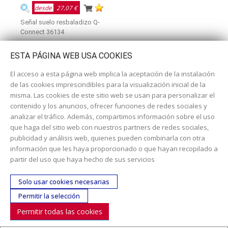
desde
27,07 €
Señal suelo resbaladizo Q-
Connect 36134
ESTA PÁGINA WEB USA COOKIES
El acceso a esta página web implica la aceptación de la instalación
de las cookies imprescindibles para la visualización inicial de la
misma. Las cookies de este sitio web se usan para personalizar el
contenido y los anuncios, ofrecer funciones de redes sociales y
analizar el tráfico. Además, compartimos información sobre el uso
que haga del sitio web con nuestros partners de redes sociales,
publicidad y análisis web, quienes pueden combinarla con otra
información que les haya proporcionado o que hayan recopilado a
Dirección:
c/ Cercedilla nº 14, 28925 Alcorcón
partir del uso que haya hecho de sus servicios
Email:
contacta aquí
Solo usar cookies necesarias
Teléfono:
913519435
Permitir la selección
Permitir todas las cookies
SÍGUENOS