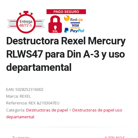
Destructora Rexel Mercury
RLWS47 para Din A-3 y uso
departamental
EAN:
5028252316002
Marca:
REXEL
Referencia:
REX &2103047EU
Categoría:
Destructoras de papel
>
Destructoras de papel uso
departamental
Tu precio :
6.009,460 €