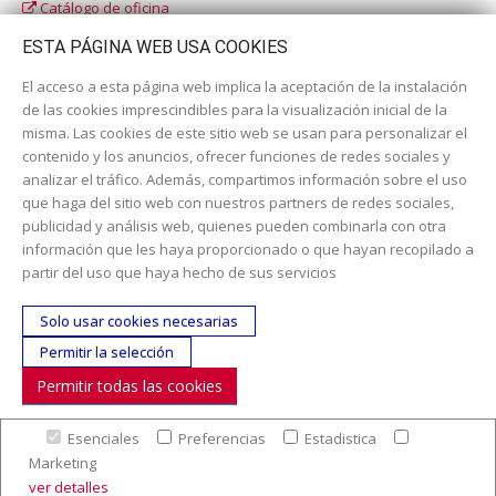
Catálogo de oficina
Catálogo escolar
ESTA PÁGINA WEB USA COOKIES
El acceso a esta página web implica la aceptación de la instalación
de las cookies imprescindibles para la visualización inicial de la
misma. Las cookies de este sitio web se usan para personalizar el
contenido y los anuncios, ofrecer funciones de redes sociales y
analizar el tráfico. Además, compartimos información sobre el uso
que haga del sitio web con nuestros partners de redes sociales,
publicidad y análisis web, quienes pueden combinarla con otra
información que les haya proporcionado o que hayan recopilado a
Dirección:
c/ Cercedilla nº 14, 28925 Alcorcón
partir del uso que haya hecho de sus servicios
Email:
contacta aquí
Solo usar cookies necesarias
Teléfono:
913519435
Permitir la selección
Permitir todas las cookies
SÍGUENOS
Esenciales
Preferencias
Estadistica
© Copyright 2017. Todos los derechos reservados. |
Nuestra
Marketing
empresa
|
Aviso legal
|
Política de colaboración en los gastos de
ver detalles
preparación y envío
|
Condiciones de venta
|
Mapa Web
|
Contacto