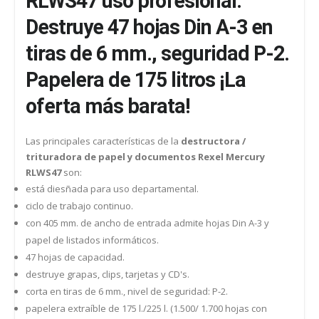
RLWS47 uso profesional.
Destruye 47 hojas Din A-3 en
tiras de 6 mm., seguridad P-2.
Papelera de 175 litros ¡La
oferta más barata!
Las principales características de la
destructora /
trituradora de papel y documentos Rexel Mercury
RLWS47
son:
está diesñada para uso departamental.
ciclo de trabajo continuo.
con 405 mm. de ancho de entrada admite hojas Din A-3 y
papel de listados informáticos.
47 hojas de capacidad.
destruye grapas, clips, tarjetas y CD's.
corta en tiras de 6 mm., nivel de seguridad: P-2.
papelera extraíble de 175 l./225 l. (1.500/ 1.700 hojas con