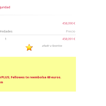
guridad
458,090 €
Unidades
Precio
1
458,091 €
añadir a favoritos
rPLUS; Fellowes te reembolsa 60 euros.
om