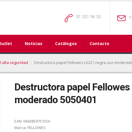
91 351 94 35
c
Outlet
Noticias
Catálogos
Contacto
l alta seguridad
Destructora papel Fellowes LX221 negra uso moderad
Destructora papel Fellowes
moderado 5050401
EAN:
0043859751556
Marca:
FELLOWES