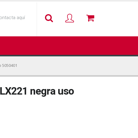
ontacta aquí
o 5050401
 LX221 negra uso