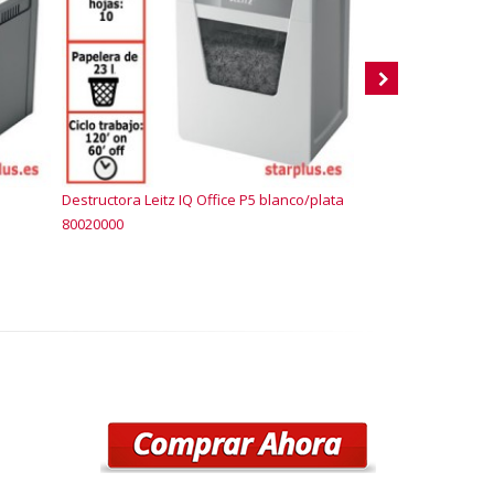
Destructora Leitz IQ Office P5 blanco/plata
Destructora Leitz I
80020000
blanco 83600000