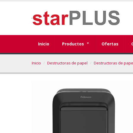
Inicio
Productos
Ofertas
Inicio
Destructoras de papel
Destructoras de pape