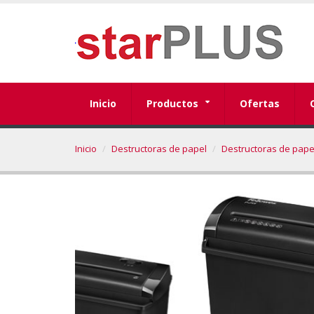
Inicio
Productos
Ofertas
Inicio
Destructoras de papel
Destructoras de pap