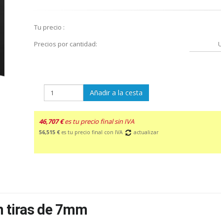
Tu precio :
Precios por cantidad:
Añadir a la cesta
46,707 €
es tu precio final sin IVA
56,515 €
es tu precio final con IVA
actualizar
n tiras de 7mm