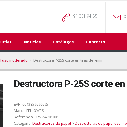
91 351 94 35
c
Outlet
Noticias
Catálogos
Contacto
el uso moderado
Destructora P-25S corte en tiras de 7mm
Destructora P-25S corte en
EAN:
0043859690695
Marca:
FELLOWES
Referencia:
FLW &4701001
Categoría:
Destructoras de papel
>
Destructoras de papel uso m