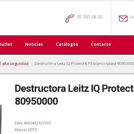
91 351 94 35
c
Outlet
Noticias
Catálogos
Contacto
l alta seguridad
Destructora Leitz IQ Protect 6 P5 blanco/plata 80950000
Destructora Leitz IQ Protect
80950000
EAN:
4002432127207
Marca:
LEITZ