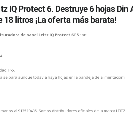
tz IQ Protect 6. Destruye 6 hojas Din
 18 litros ¡La oferta más barata!
ituradora de papel Leitz IQ Protect 6 P5
son:
4.
dad: P-5.
ina se para aunque todavía haya hojas en la bandeja de alimentación).
lámanos al 913519435. Somos distribuidores oficiales de la marca LEITZ.