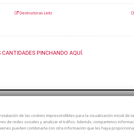
Destructoras Leitz
 CANTIDADES PINCHANDO AQUÍ.
nstalación de las cookies imprescindibles para la visualización inicial de 
Dirección:
c/ Cercedilla nº 14,
ones de redes sociales y analizar el tráfico. Además, compartimos informa
Alcorcón
 quienes pueden combinarla con otra información que les haya proporcion