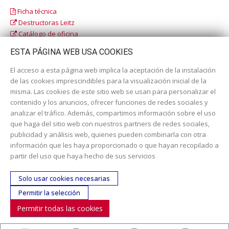
Ficha técnica
Destructoras Leitz
Catálogo de oficina
Catálogo escolar
ESTA PÁGINA WEB USA COOKIES
El acceso a esta página web implica la aceptación de la instalación
de las cookies imprescindibles para la visualización inicial de la
misma. Las cookies de este sitio web se usan para personalizar el
contenido y los anuncios, ofrecer funciones de redes sociales y
analizar el tráfico. Además, compartimos información sobre el uso
que haga del sitio web con nuestros partners de redes sociales,
publicidad y análisis web, quienes pueden combinarla con otra
información que les haya proporcionado o que hayan recopilado a
Dirección:
c/ Cercedilla nº 14, 28925 Alcorcón
partir del uso que haya hecho de sus servicios
Email:
contacta aquí
Solo usar cookies necesarias
Teléfono:
913519435
Permitir la selección
Permitir todas las cookies
SÍGUENOS