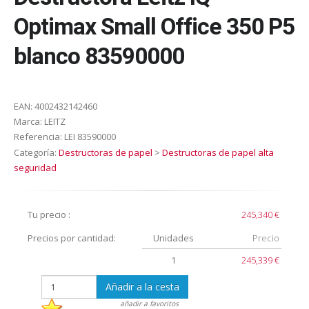
Optimax Small Office 350 P5
blanco 83590000
EAN:
4002432142460
Marca:
LEITZ
Referencia:
LEI 83590000
Categoría:
Destructoras de papel
>
Destructoras de papel alta
seguridad
Tu precio :
245,340 €
Precios por cantidad:
Unidades
Precio
1
245,339 €
Añadir a la cesta
añadir a favoritos