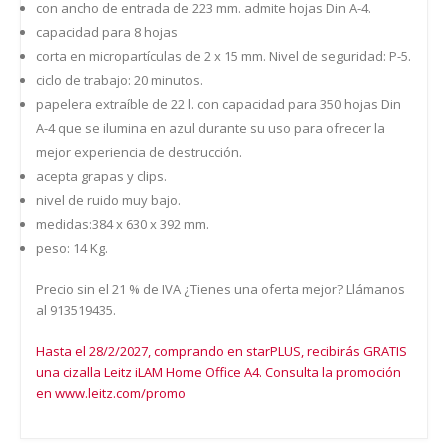
con ancho de entrada de 223 mm. admite hojas Din A-4.
capacidad para 8 hojas
corta en micropartículas de 2 x 15 mm. Nivel de seguridad: P-5.
ciclo de trabajo: 20 minutos.
papelera extraíble de 22 l. con capacidad para 350 hojas Din
A-4 que se ilumina en azul durante su uso para ofrecer la
mejor experiencia de destrucción.
acepta grapas y clips.
nivel de ruido muy bajo.
medidas:384 x 630 x 392 mm.
peso: 14 Kg.
Precio sin el 21 % de IVA ¿Tienes una oferta mejor? Llámanos
al 913519435.
Hasta el 28/2/2027, comprando en starPLUS, recibirás GRATIS
una cizalla Leitz iLAM Home Office A4. Consulta la promoción
en www.leitz.com/promo