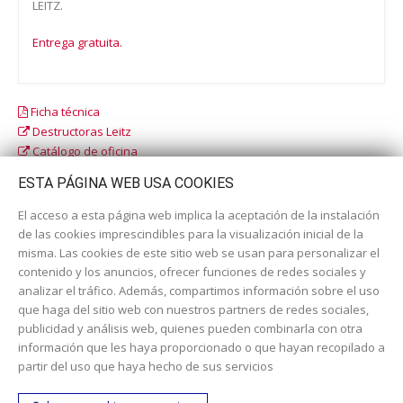
LEITZ.
Entrega gratuita.
Ficha técnica
Destructoras Leitz
Catálogo de oficina
Catálogo escolar
ESTA PÁGINA WEB USA COOKIES
El acceso a esta página web implica la aceptación de la instalación
de las cookies imprescindibles para la visualización inicial de la
misma. Las cookies de este sitio web se usan para personalizar el
contenido y los anuncios, ofrecer funciones de redes sociales y
analizar el tráfico. Además, compartimos información sobre el uso
que haga del sitio web con nuestros partners de redes sociales,
publicidad y análisis web, quienes pueden combinarla con otra
información que les haya proporcionado o que hayan recopilado a
Dirección:
c/ Cercedilla nº 14, 28925 Alcorcón
partir del uso que haya hecho de sus servicios
Email:
contacta aquí