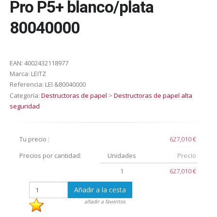
Pro P5+ blanco/plata
80040000
EAN:
4002432118977
Marca:
LEITZ
Referencia:
LEI &80040000
Categoría:
Destructoras de papel
>
Destructoras de papel alta
seguridad
Tu precio :
627,010 €
Precios por cantidad:
Unidades
Precio
1
627,010 €
Añadir a la cesta
añadir a favoritos