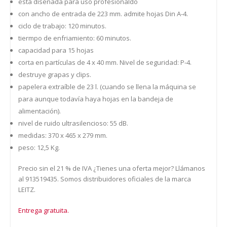
está diseñada para uso profesionaldo
con ancho de entrada de 223 mm. admite hojas Din A-4.
ciclo de trabajo: 120 minutos.
tiermpo de enfriamiento: 60 minutos.
capacidad para 15 hojas
corta en partículas de 4 x 40 mm. Nivel de seguridad: P-4.
destruye grapas y clips.
papelera extraíble de 23 l. (cuando se llena la máquina se
para aunque todavía haya hojas en la bandeja de
alimentación).
nivel de ruido ultrasilencioso: 55 dB.
medidas: 370 x 465 x 279 mm.
peso: 12,5 Kg.
Precio sin el 21 % de IVA ¿Tienes una oferta mejor? Llámanos
al 913519435. Somos distribuidores oficiales de la marca
LEITZ.
Entrega gratuita.