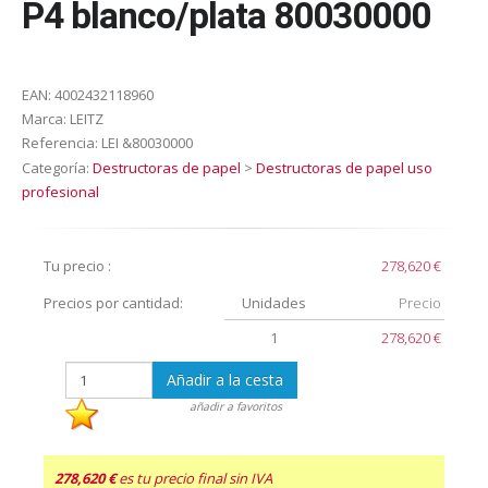
P4 blanco/plata 80030000
EAN:
4002432118960
Marca:
LEITZ
Referencia:
LEI &80030000
Categoría:
Destructoras de papel
>
Destructoras de papel uso
profesional
Tu precio :
278,620 €
Precios por cantidad:
Unidades
Precio
1
278,620 €
Añadir a la cesta
añadir a favoritos
278,620 €
es tu precio final sin IVA