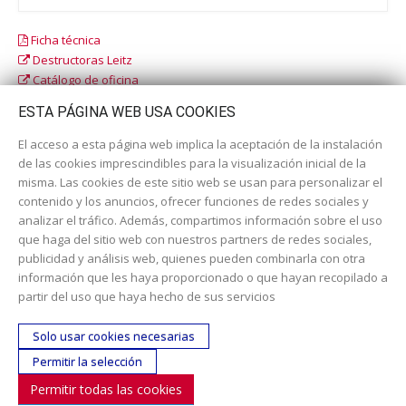
Ficha técnica
Destructoras Leitz
Catálogo de oficina
Catálogo escolar
ESTA PÁGINA WEB USA COOKIES
El acceso a esta página web implica la aceptación de la instalación
de las cookies imprescindibles para la visualización inicial de la
misma. Las cookies de este sitio web se usan para personalizar el
contenido y los anuncios, ofrecer funciones de redes sociales y
analizar el tráfico. Además, compartimos información sobre el uso
que haga del sitio web con nuestros partners de redes sociales,
publicidad y análisis web, quienes pueden combinarla con otra
información que les haya proporcionado o que hayan recopilado a
Dirección:
c/ Cercedilla nº 14, 28925 Alcorcón
partir del uso que haya hecho de sus servicios
Email:
contacta aquí
Solo usar cookies necesarias
Teléfono:
913519435
Permitir la selección
Permitir todas las cookies
SÍGUENOS