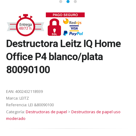
Destructora Leitz IQ Home
Office P4 blanco/plata
80090100
EAN:
4002432118939
Marca:
LEITZ
Referencia:
LEI &80090100
Categoría:
Destructoras de papel
>
Destructoras de papel uso
moderado