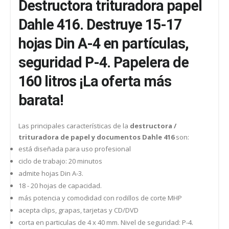
Destructora trituradora papel
Dahle 416. Destruye 15-17
hojas Din A-4 en partículas,
seguridad P-4. Papelera de
160 litros ¡La oferta más
barata!
Las principales características de la
destructora /
trituradora de papel y documentos Dahle 416
son:
está diseñada para uso profesional
ciclo de trabajo: 20 minutos
admite hojas Din A-3.
18 - 20 hojas de capacidad.
más potencia y comodidad con rodillos de corte MHP
acepta clips, grapas, tarjetas y CD/DVD
corta en particulas de 4 x 40 mm. Nivel de seguridad: P-4.