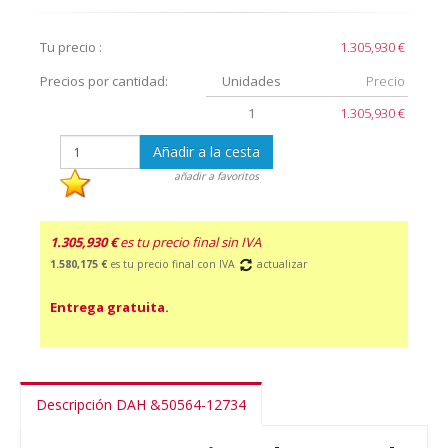
Tu precio :
1.305,930 €
Precios por cantidad:
Unidades
Precio
1
1.305,930 €
Añadir a la cesta
añadir a favoritos
1.305,930 €
es tu precio final sin IVA
1.580,175 €
es tu precio final con IVA
actualizar
Entrega gratuita.
Descripción DAH &50564-12734