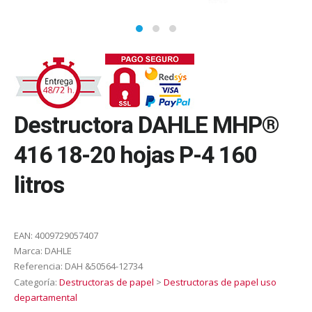
Destructora DAHLE MHP®
416 18-20 hojas P-4 160
litros
EAN:
4009729057407
Marca:
DAHLE
Referencia:
DAH &50564-12734
Categoría:
Destructoras de papel
>
Destructoras de papel uso
departamental