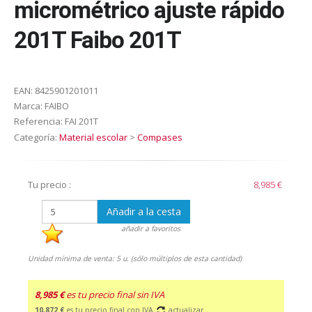
micrométrico ajuste rápido
201T Faibo 201T
EAN:
8425901201011
Marca:
FAIBO
Referencia:
FAI 201T
Categoría:
Material escolar
>
Compases
Tu precio :
8,985 €
Añadir a la cesta
añadir a favoritos
Unidad mínima de venta: 5 u. (sólo múltiplos de esta cantidad)
8,985 €
es tu precio final sin IVA
10,872 €
es tu precio final con IVA
actualizar