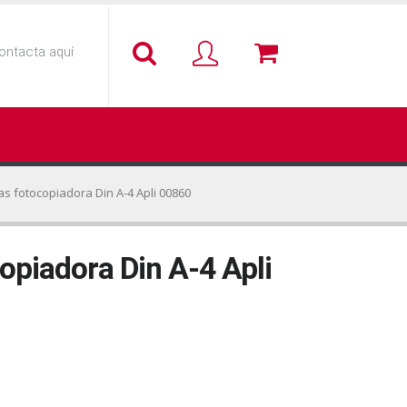
ontacta aquí
as fotocopiadora Din A-4 Apli 00860
opiadora Din A-4 Apli