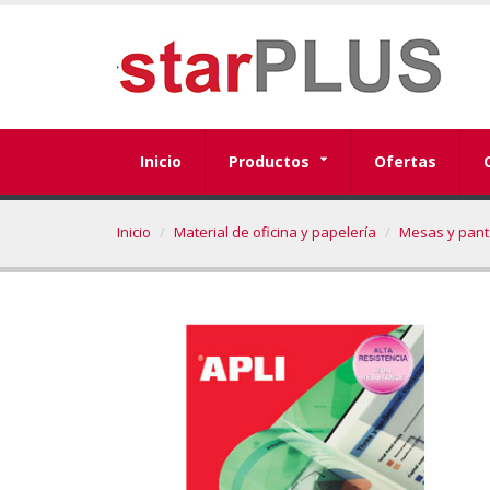
Inicio
Productos
Ofertas
Inicio
Material de oficina y papelería
Mesas y panta