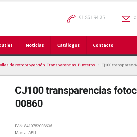
91 351 94 35
c
Outlet
Noticias
Catálogos
Contacto
llas de retroproyección. Transparencias. Punteros
CJ100 transparenci
CJ100 transparencias fotoc
00860
EAN:
8410782008606
Marca:
APLI