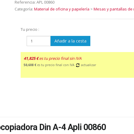
Referencia:
APL 00860
Categoría:
Material de oficina y papelería
>
Mesas y pantallas de 
Tu precio :
Añadir a la cesta
41,825 €
es tu precio final sin IVA
50,608 €
es tu precio final con IVA
actualizar
copiadora Din A-4 Apli 00860