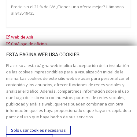
Precio sin el 21 % de IVA ¿Tienes una oferta mejor? Llámanos
al 913519435.
Web de Apli
Catálogo de oficina
Catálogo escolar
ESTA PÁGINA WEB USA COOKIES
El acceso a esta página web implica la aceptación de la instalación
de las cookies imprescindibles para la visualización inicial de la
misma. Las cookies de este sitio web se usan para personalizar el
contenido y los anuncios, ofrecer funciones de redes sociales y
analizar el tráfico. Además, compartimos información sobre el uso
que haga del sitio web con nuestros partners de redes sociales,
publicidad y análisis web, quienes pueden combinarla con otra
información que les haya proporcionado o que hayan recopilado a
Dirección:
c/ Cercedilla nº 14, 28925 Alcorcón
partir del uso que haya hecho de sus servicios
Email:
contacta aquí
Solo usar cookies necesarias