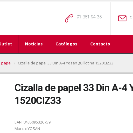
91 351 94 35
c
Outlet
Noticias
Catálogos
Contacto
e papel
Cizalla de papel 33 Din A-4 Yosan guillotina 1520CIZ33
Cizalla de papel 33 Din A-4 
1520CIZ33
EAN:
8435095326759
Marca:
YOSAN