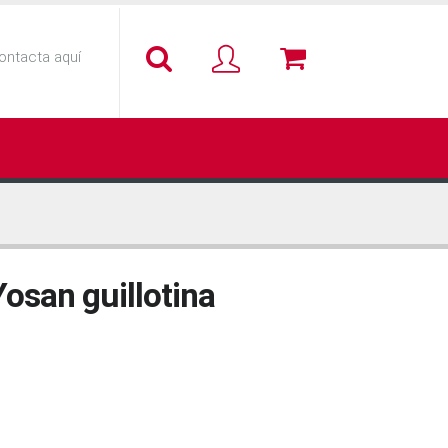
ontacta aquí
Yosan guillotina