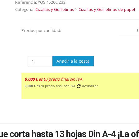
Referencia:
YOS 1520CIZ33
Categoría:
Cizallas y Guillotinas
>
Cizallas y Guillotinas de papel
Precios por cantidad:
Añadir a la cesta
0,000 €
es tu precio final sin IVA
0,000 €
es tu precio final con IVA
actualizar
e corta hasta 13 hojas Din A-4 ¡La o