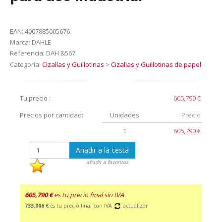
EAN:
4007885005676
Marca:
DAHLE
Referencia:
DAH &567
Categoría:
Cizallas y Guillotinas
>
Cizallas y Guillotinas de papel
Tu precio :
605,790 €
Precios por cantidad:
Unidades
Precio
1
605,790 €
Añadir a la cesta
añadir a favoritos
605,790 €
es tu precio final sin IVA
733,006 €
es tu precio final con IVA
actualizar