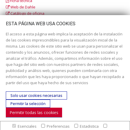
Ficha técnica
Web de Dahle
Catálogo de oficina
Catálogo escolar
ESTA PÁGINA WEB USA COOKIES
El acceso a esta página web implica la aceptación de la instalación
de las cookies imprescindibles para la visualización inicial de la
misma. Las cookies de este sitio web se usan para personalizar el
contenido y los anuncios, ofrecer funciones de redes sociales y
analizar el tráfico. Además, compartimos información sobre el uso
que haga del sitio web con nuestros partners de redes sociales,
publicidad y análisis web, quienes pueden combinarla con otra
información que les haya proporcionado o que hayan recopilado a
Dirección:
c/ Cercedilla nº 14, 28925 Alcorcón
partir del uso que haya hecho de sus servicios
Email:
contacta aquí
Solo usar cookies necesarias
Teléfono:
913519435
Permitir la selección
Permitir todas las cookies
SÍGUENOS
Esenciales
Preferencias
Estadistica
© Copyright 2017. Todos los derechos reservados. |
Nuestra