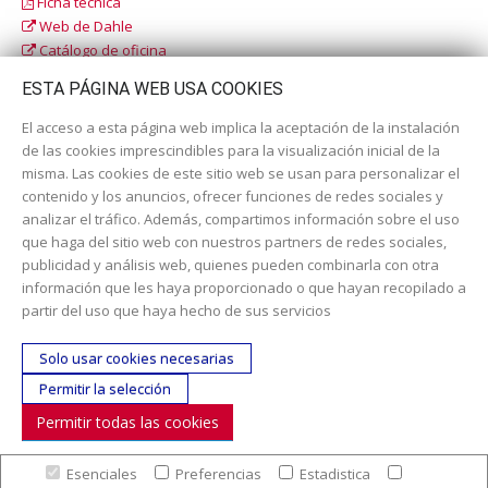
Ficha técnica
Web de Dahle
Catálogo de oficina
Catálogo escolar
ESTA PÁGINA WEB USA COOKIES
El acceso a esta página web implica la aceptación de la instalación
de las cookies imprescindibles para la visualización inicial de la
misma. Las cookies de este sitio web se usan para personalizar el
contenido y los anuncios, ofrecer funciones de redes sociales y
analizar el tráfico. Además, compartimos información sobre el uso
que haga del sitio web con nuestros partners de redes sociales,
publicidad y análisis web, quienes pueden combinarla con otra
información que les haya proporcionado o que hayan recopilado a
Dirección:
c/ Cercedilla nº 14, 28925 Alcorcón
partir del uso que haya hecho de sus servicios
Email:
contacta aquí
Solo usar cookies necesarias
Teléfono:
913519435
Permitir la selección
Permitir todas las cookies
SÍGUENOS
Esenciales
Preferencias
Estadistica
© Copyright 2017. Todos los derechos reservados. |
Nuestra