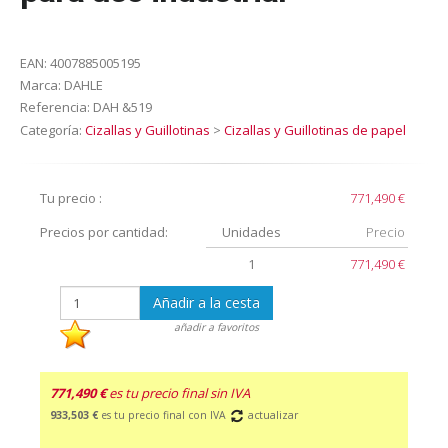
EAN:
4007885005195
Marca:
DAHLE
Referencia:
DAH &519
Categoría:
Cizallas y Guillotinas
>
Cizallas y Guillotinas de papel
Tu precio :
771,490 €
Precios por cantidad:
Unidades
Precio
1
771,490 €
Añadir a la cesta
añadir a favoritos
771,490 €
es tu precio final sin IVA
933,503 €
es tu precio final con IVA
actualizar