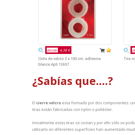
desde
4,38 €
d
Cinta de velcro 2 x 100 cm. adhesiva
Tira o
blanca Apli 13657
¿Sabías que....?
El
cierre velcro
esta formado por dos componentes: una 
tiras están fabricadas con nylon o poliéster.
Inicialmente estas tiras se cosían y por ello sólo se po
utilizarlo en diferentes superficies han aumentado muc