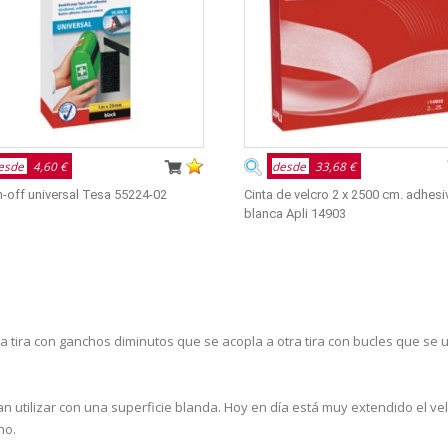
esde
4,60 €
desde
33,68 €
n-off universal Tesa 55224-02
Cinta de velcro 2 x 2500 cm. adhesi
blanca Apli 14903
tira con ganchos diminutos que se acopla a otra tira con bucles que se u
dían utilizar con una superficie blanda. Hoy en día está muy extendido el v
ho.