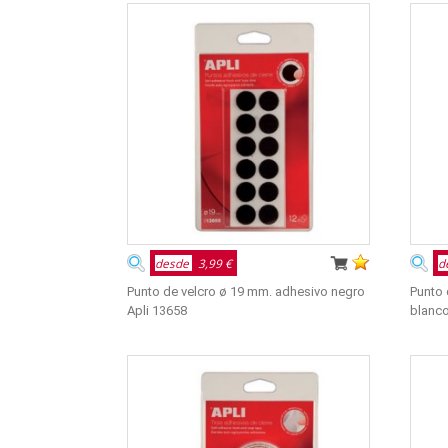
desde
3,99 €
d
Punto de velcro ø 19 mm. adhesivo negro
Punto 
Apli 13658
blanco