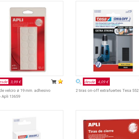
esde
3,99 €
desde
4,09 €
de velcro ø 19 mm. adhesivo
2 tiras on-off extrafuertes Tesa 55
 Apli 13659