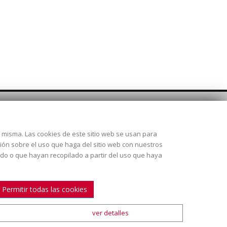
SÍGUENOS
la misma. Las cookies de este sitio web se usan para
 28925
ción sobre el uso que haga del sitio web con nuestros
ado o que hayan recopilado a partir del uso que haya
Permitir todas las cookies
ver detalles
ión y envío
|
Condiciones de venta
|
Mapa Web
|
Contacto