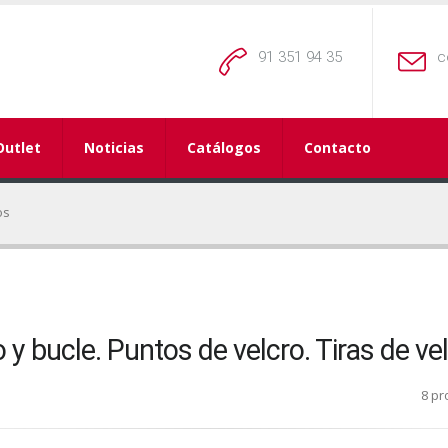
91 351 94 35
c
Outlet
Noticias
Catálogos
Contacto
os
 bucle. Puntos de velcro. Tiras de vel
8 pr