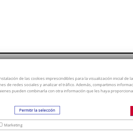
nstalación de las cookies imprescindibles para la visualización inicial de 
Dirección:
c/ Cercedilla nº 14,
ones de redes sociales y analizar el tráfico. Además, compartimos informa
Alcorcón
 quienes pueden combinarla con otra información que les haya proporcion
Email:
contacta aquí
Teléfono:
913519435
Permitir la selección
Marketing
tra empresa
|
Aviso legal
|
Política de colaboración en los gastos de preparac