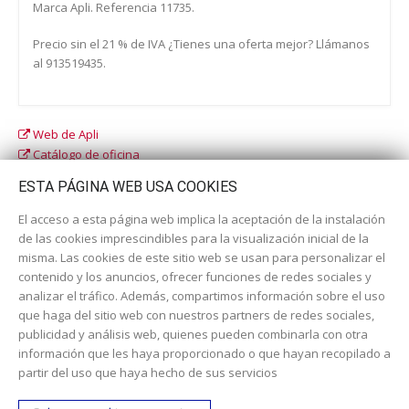
Marca Apli. Referencia 11735.
Precio sin el 21 % de IVA ¿Tienes una oferta mejor? Llámanos
al 913519435.
Web de Apli
Catálogo de oficina
Catálogo escolar
ESTA PÁGINA WEB USA COOKIES
El acceso a esta página web implica la aceptación de la instalación
de las cookies imprescindibles para la visualización inicial de la
misma. Las cookies de este sitio web se usan para personalizar el
contenido y los anuncios, ofrecer funciones de redes sociales y
analizar el tráfico. Además, compartimos información sobre el uso
que haga del sitio web con nuestros partners de redes sociales,
publicidad y análisis web, quienes pueden combinarla con otra
información que les haya proporcionado o que hayan recopilado a
Dirección:
c/ Cercedilla nº 14, 28925 Alcorcón
partir del uso que haya hecho de sus servicios
Email:
contacta aquí