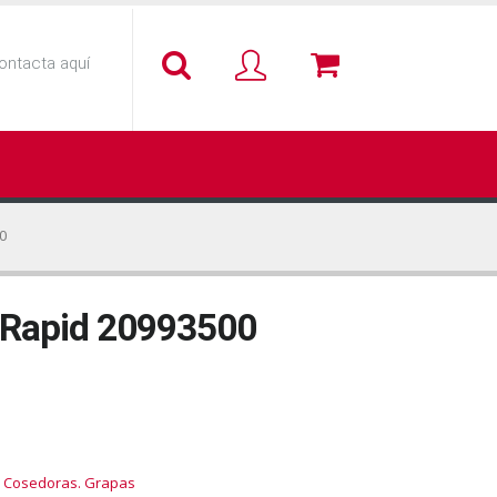
ontacta aquí
0
 Rapid 20993500
. Cosedoras. Grapas