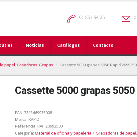
91 351 94 35
c
Outlet
Noticias
Catálogos
Contacto
e papel. Cosedoras. Grapas
Cassette 5000 grapas 5050 Rapid 2099350
Cassette 5000 grapas 5050
EAN:
7313469935008
Marca:
RAPID
Referencia:
RAP 20993500
Categoría:
Material de oficina y papelería
>
Grapadoras de papel