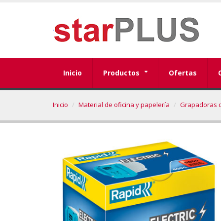
Inicio
Productos
Ofertas
Inicio
Material de oficina y papelería
Grapadoras d