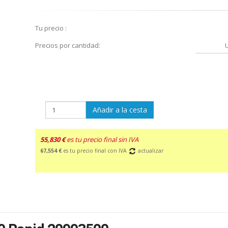
Tu precio :
Precios por cantidad:
Añadir a la cesta
55,830 €
es tu precio final sin IVA
67,554 €
es tu precio final con IVA
actualizar