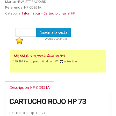
Marca:
HEWLETT PACKARD
Referencia:
HP CD951A
Categoría:
Informática
>
Cartucho original HP
Añadir a la cesta
añadir a favoritos
123,888 €
es tu precio final sin IVA
149,904 €
es tu precio final con IVA
actualizar
Descripción HP CD951A
CARTUCHO ROJO HP 73
CARTUCHO ROJO HP 73