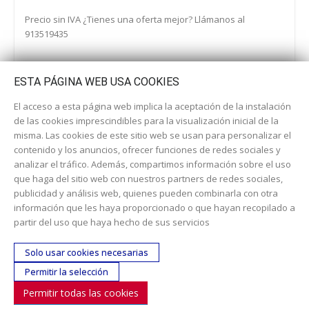
Precio sin IVA ¿Tienes una oferta mejor? Llámanos al
913519435
ESTA PÁGINA WEB USA COOKIES
El acceso a esta página web implica la aceptación de la instalación
de las cookies imprescindibles para la visualización inicial de la
misma. Las cookies de este sitio web se usan para personalizar el
contenido y los anuncios, ofrecer funciones de redes sociales y
analizar el tráfico. Además, compartimos información sobre el uso
que haga del sitio web con nuestros partners de redes sociales,
publicidad y análisis web, quienes pueden combinarla con otra
información que les haya proporcionado o que hayan recopilado a
Dirección:
c/ Cercedilla nº 14, 28925 Alcorcón
partir del uso que haya hecho de sus servicios
Email:
contacta aquí
Solo usar cookies necesarias
Teléfono:
913519435
Permitir la selección
Permitir todas las cookies
SÍGUENOS