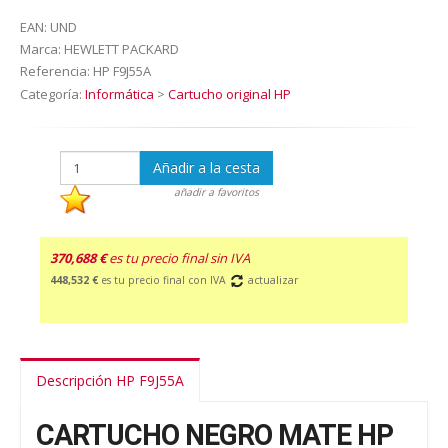
EAN:
UND
Marca:
HEWLETT PACKARD
Referencia:
HP F9J55A
Categoría:
Informática
>
Cartucho original HP
Añadir a la cesta
añadir a favoritos
370,688 €
es tu precio final sin IVA
448,532 €
es tu precio final con IVA
actualizar
Descripción HP F9J55A
CARTUCHO NEGRO MATE HP