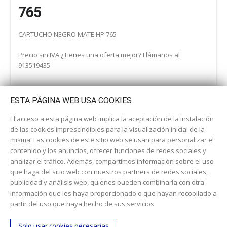
765
CARTUCHO NEGRO MATE HP 765
Precio sin IVA ¿Tienes una oferta mejor? Llámanos al
913519435
ESTA PÁGINA WEB USA COOKIES
El acceso a esta página web implica la aceptación de la instalación
de las cookies imprescindibles para la visualización inicial de la
misma. Las cookies de este sitio web se usan para personalizar el
contenido y los anuncios, ofrecer funciones de redes sociales y
analizar el tráfico. Además, compartimos información sobre el uso
que haga del sitio web con nuestros partners de redes sociales,
publicidad y análisis web, quienes pueden combinarla con otra
información que les haya proporcionado o que hayan recopilado a
Dirección:
c/ Cercedilla nº 14, 28925 Alcorcón
partir del uso que haya hecho de sus servicios
Email:
contacta aquí
Solo usar cookies necesarias