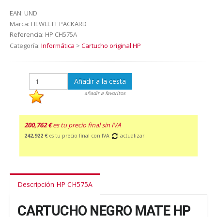
EAN:
UND
Marca:
HEWLETT PACKARD
Referencia:
HP CH575A
Categoría:
Informática
>
Cartucho original HP
Añadir a la cesta
añadir a favoritos
200,762 €
es tu precio final sin IVA
242,922 €
es tu precio final con IVA
actualizar
Descripción HP CH575A
CARTUCHO NEGRO MATE HP