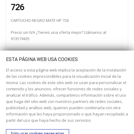
726
CARTUCHO NEGRO MATE HP 726
Precio sin IVA ¿Tienes una oferta mejor? Llámanos al
913519435
ESTA PÁGINA WEB USA COOKIES
El acceso a esta página web implica la aceptación de la instalación
de las cookies imprescindibles para la visualización inicial de la
misma. Las cookies de este sitio web se usan para personalizar el
contenido y los anuncios, ofrecer funciones de redes sociales y
analizar el tráfico. Además, compartimos información sobre el uso
que haga del sitio web con nuestros partners de redes sociales,
publicidad y análisis web, quienes pueden combinarla con otra
información que les haya proporcionado o que hayan recopilado a
Dirección:
c/ Cercedilla nº 14, 28925 Alcorcón
partir del uso que haya hecho de sus servicios
Email:
contacta aquí
Solo usar cookies necesarias