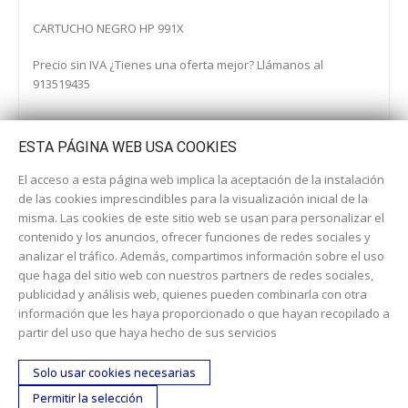
CARTUCHO NEGRO HP 991X
Precio sin IVA ¿Tienes una oferta mejor? Llámanos al
913519435
ESTA PÁGINA WEB USA COOKIES
El acceso a esta página web implica la aceptación de la instalación
de las cookies imprescindibles para la visualización inicial de la
misma. Las cookies de este sitio web se usan para personalizar el
contenido y los anuncios, ofrecer funciones de redes sociales y
analizar el tráfico. Además, compartimos información sobre el uso
que haga del sitio web con nuestros partners de redes sociales,
publicidad y análisis web, quienes pueden combinarla con otra
información que les haya proporcionado o que hayan recopilado a
Dirección:
c/ Cercedilla nº 14, 28925 Alcorcón
partir del uso que haya hecho de sus servicios
Email:
contacta aquí
Solo usar cookies necesarias
Teléfono:
913519435
Permitir la selección