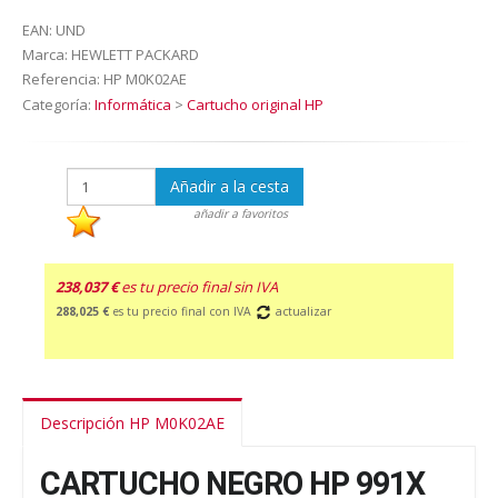
EAN:
UND
Marca:
HEWLETT PACKARD
Referencia:
HP M0K02AE
Categoría:
Informática
>
Cartucho original HP
Añadir a la cesta
añadir a favoritos
238,037 €
es tu precio final sin IVA
288,025 €
es tu precio final con IVA
actualizar
Descripción HP M0K02AE
CARTUCHO NEGRO HP 991X