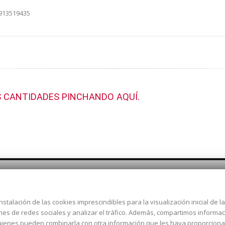
 913519435
 CANTIDADES PINCHANDO AQUÍ.
nstalación de las cookies imprescindibles para la visualización inicial de 
Dirección:
c/ Cercedilla nº 14,
ones de redes sociales y analizar el tráfico. Además, compartimos informa
Alcorcón
 quienes pueden combinarla con otra información que les haya proporcion