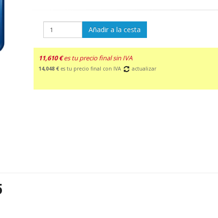
Añadir a la cesta
11,610 €
es tu precio final sin IVA
14,048 €
es tu precio final con IVA
actualizar
5