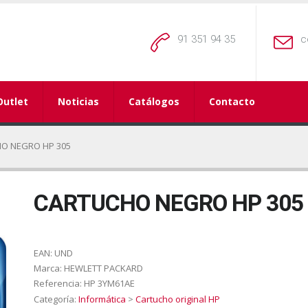
91 351 94 35
c
Outlet
Noticias
Catálogos
Contacto
O NEGRO HP 305
CARTUCHO NEGRO HP 305
EAN:
UND
Marca:
HEWLETT PACKARD
Referencia:
HP 3YM61AE
Categoría:
Informática
>
Cartucho original HP