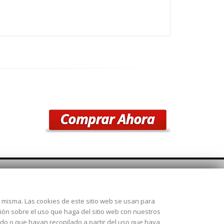
SÍGUENOS
la misma. Las cookies de este sitio web se usan para
 28925
ción sobre el uso que haga del sitio web con nuestros
ado o que hayan recopilado a partir del uso que haya