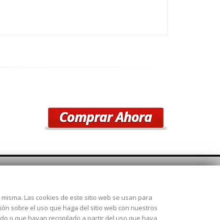
SÍGUENOS
la misma. Las cookies de este sitio web se usan para
 28925
ción sobre el uso que haga del sitio web con nuestros
ado o que hayan recopilado a partir del uso que haya