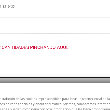
 913519435
 CANTIDADES PINCHANDO AQUÍ.
nstalación de las cookies imprescindibles para la visualización inicial de 
Dirección:
c/ Cercedilla nº 14,
ones de redes sociales y analizar el tráfico. Además, compartimos informa
Alcorcón
 quienes pueden combinarla con otra información que les haya proporcion