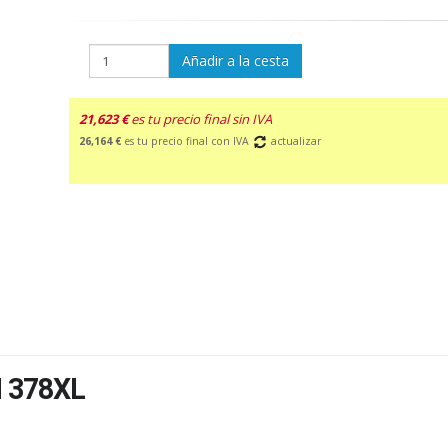
Añadir a la cesta
21,623 €
es tu precio final sin IVA
26,164 €
es tu precio final con IVA
actualizar
 378XL