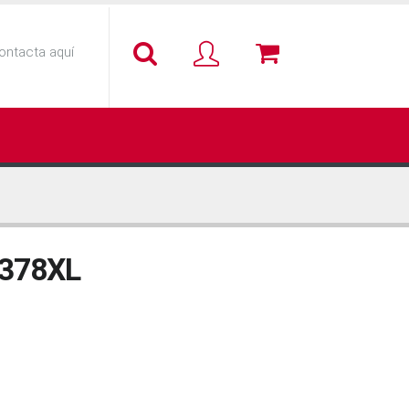
ontacta aquí
378XL