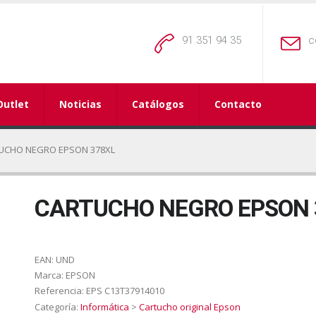
91 351 94 35
c
Outlet
Noticias
Catálogos
Contacto
UCHO NEGRO EPSON 378XL
CARTUCHO NEGRO EPSON 
EAN:
UND
Marca:
EPSON
Referencia:
EPS C13T37914010
Categoría:
Informática
>
Cartucho original Epson