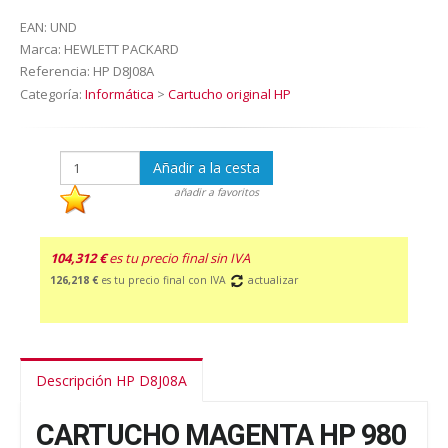
EAN:
UND
Marca:
HEWLETT PACKARD
Referencia:
HP D8J08A
Categoría:
Informática
>
Cartucho original HP
Añadir a la cesta
añadir a favoritos
104,312 €
es tu precio final sin IVA
126,218 €
es tu precio final con IVA
actualizar
Descripción HP D8J08A
CARTUCHO MAGENTA HP 980