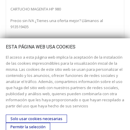
CARTUCHO MAGENTA HP 980
Precio sin IVA ¿Tienes una oferta mejor? Llámanos al
913519435
ESTA PÁGINA WEB USA COOKIES
El acceso a esta página web implica la aceptación de la instalación
de las cookies imprescindibles para la visualización inicial de la
misma. Las cookies de este sitio web se usan para personalizar el
contenido y los anuncios, ofrecer funciones de redes sociales y
analizar el tráfico. Además, compartimos información sobre el uso
que haga del sitio web con nuestros partners de redes sociales,
publicidad y análisis web, quienes pueden combinarla con otra
información que les haya proporcionado o que hayan recopilado a
Dirección:
c/ Cercedilla nº 14, 28925 Alcorcón
partir del uso que haya hecho de sus servicios
Email:
contacta aquí
Solo usar cookies necesarias
Teléfono:
913519435
Permitir la selección