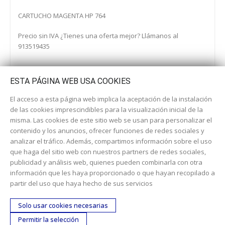
CARTUCHO MAGENTA HP 764
Precio sin IVA ¿Tienes una oferta mejor? Llámanos al
913519435
ESTA PÁGINA WEB USA COOKIES
El acceso a esta página web implica la aceptación de la instalación
de las cookies imprescindibles para la visualización inicial de la
misma. Las cookies de este sitio web se usan para personalizar el
contenido y los anuncios, ofrecer funciones de redes sociales y
analizar el tráfico. Además, compartimos información sobre el uso
que haga del sitio web con nuestros partners de redes sociales,
publicidad y análisis web, quienes pueden combinarla con otra
información que les haya proporcionado o que hayan recopilado a
Dirección:
c/ Cercedilla nº 14, 28925 Alcorcón
partir del uso que haya hecho de sus servicios
Email:
contacta aquí
Solo usar cookies necesarias
Teléfono:
913519435
Permitir la selección