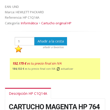
EAN:
UND
Marca:
HEWLETT PACKARD
Referencia:
HP C1Q14A
Categoría:
Informática
>
Cartucho original HP
Añadir a la cesta
añadir a favoritos
152,175 €
es tu precio final sin IVA
184,132 €
es tu precio final con IVA
actualizar
Descripción HP C1Q14A
CARTUCHO MAGENTA HP 764