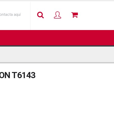
ontacta aquí
ON T6143