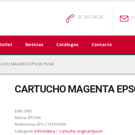
91 351 94 35
c
Outlet
Noticias
Catálogos
Contacto
UCHO MAGENTA EPSON T6143
CARTUCHO MAGENTA EPS
EAN:
UND
Marca:
EPSON
Referencia:
EPS C13T614300
Categoría:
Informática
>
Cartucho original Epson