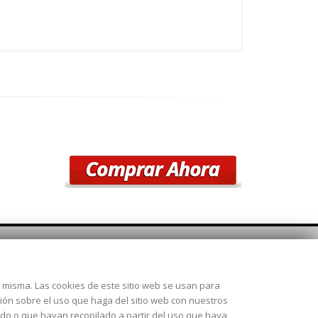
SÍGUENOS
la misma. Las cookies de este sitio web se usan para
 28925
ción sobre el uso que haga del sitio web con nuestros
ado o que hayan recopilado a partir del uso que haya