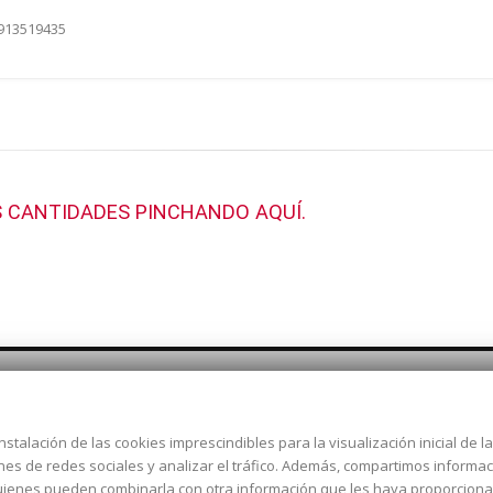
 913519435
 CANTIDADES PINCHANDO AQUÍ.
nstalación de las cookies imprescindibles para la visualización inicial de 
Dirección:
c/ Cercedilla nº 14,
ones de redes sociales y analizar el tráfico. Además, compartimos informa
Alcorcón
 quienes pueden combinarla con otra información que les haya proporcion