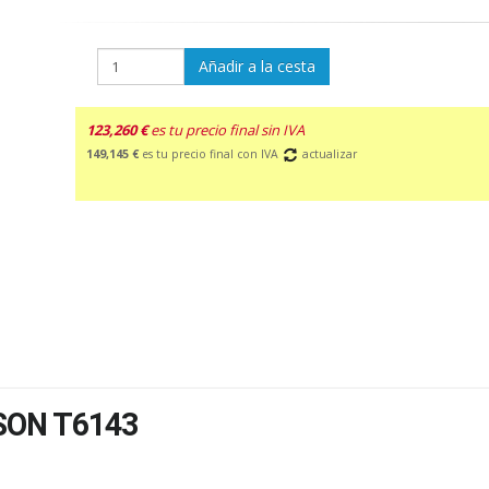
Añadir a la cesta
123,260 €
es tu precio final sin IVA
149,145 €
es tu precio final con IVA
actualizar
ON T6143