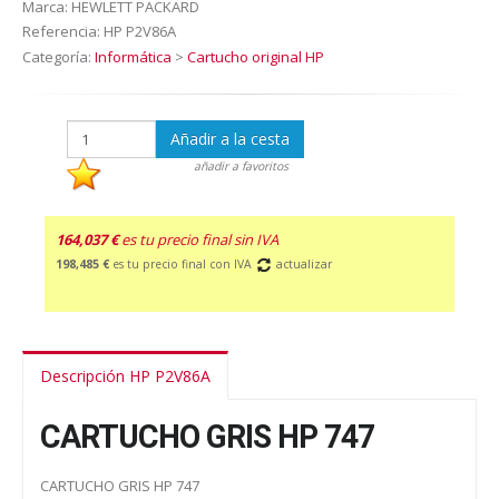
Marca:
HEWLETT PACKARD
Referencia:
HP P2V86A
Categoría:
Informática
>
Cartucho original HP
Añadir a la cesta
añadir a favoritos
164,037 €
es tu precio final sin IVA
198,485 €
es tu precio final con IVA
actualizar
Descripción HP P2V86A
CARTUCHO GRIS HP 747
CARTUCHO GRIS HP 747