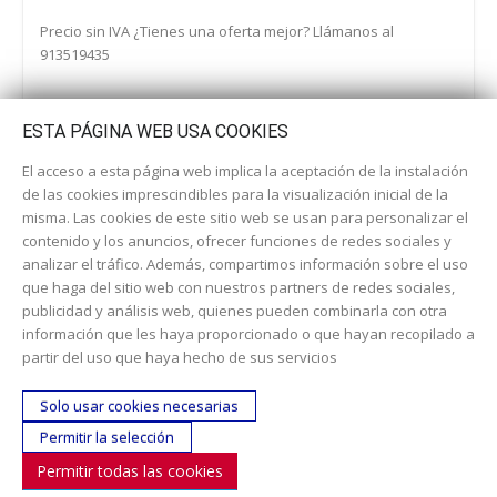
Precio sin IVA ¿Tienes una oferta mejor? Llámanos al
913519435
ESTA PÁGINA WEB USA COOKIES
El acceso a esta página web implica la aceptación de la instalación
de las cookies imprescindibles para la visualización inicial de la
misma. Las cookies de este sitio web se usan para personalizar el
contenido y los anuncios, ofrecer funciones de redes sociales y
analizar el tráfico. Además, compartimos información sobre el uso
que haga del sitio web con nuestros partners de redes sociales,
publicidad y análisis web, quienes pueden combinarla con otra
información que les haya proporcionado o que hayan recopilado a
Dirección:
c/ Cercedilla nº 14, 28925 Alcorcón
partir del uso que haya hecho de sus servicios
Email:
contacta aquí
Solo usar cookies necesarias
Teléfono:
913519435
Permitir la selección
Permitir todas las cookies
SÍGUENOS