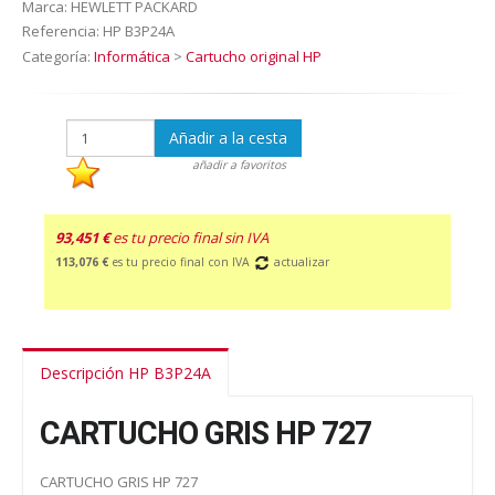
Marca:
HEWLETT PACKARD
Referencia:
HP B3P24A
Categoría:
Informática
>
Cartucho original HP
Añadir a la cesta
añadir a favoritos
93,451 €
es tu precio final sin IVA
113,076 €
es tu precio final con IVA
actualizar
Descripción HP B3P24A
CARTUCHO GRIS HP 727
CARTUCHO GRIS HP 727