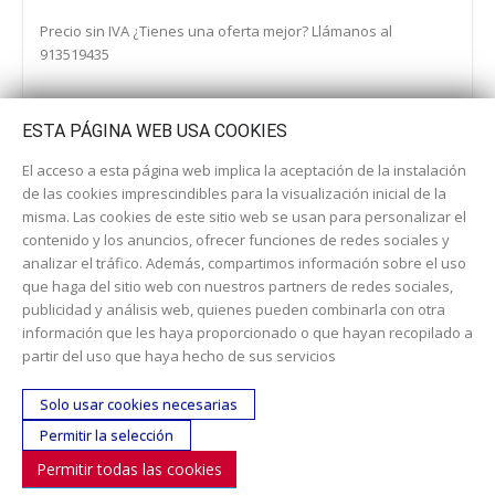
Precio sin IVA ¿Tienes una oferta mejor? Llámanos al
913519435
ESTA PÁGINA WEB USA COOKIES
El acceso a esta página web implica la aceptación de la instalación
de las cookies imprescindibles para la visualización inicial de la
misma. Las cookies de este sitio web se usan para personalizar el
contenido y los anuncios, ofrecer funciones de redes sociales y
analizar el tráfico. Además, compartimos información sobre el uso
que haga del sitio web con nuestros partners de redes sociales,
publicidad y análisis web, quienes pueden combinarla con otra
información que les haya proporcionado o que hayan recopilado a
Dirección:
c/ Cercedilla nº 14, 28925 Alcorcón
partir del uso que haya hecho de sus servicios
Email:
contacta aquí
Solo usar cookies necesarias
Teléfono:
913519435
Permitir la selección
Permitir todas las cookies
SÍGUENOS