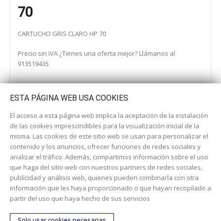
70
CARTUCHO GRIS CLARO HP 70
Precio sin IVA ¿Tienes una oferta mejor? Llámanos al
913519435
ESTA PÁGINA WEB USA COOKIES
El acceso a esta página web implica la aceptación de la instalación
de las cookies imprescindibles para la visualización inicial de la
misma. Las cookies de este sitio web se usan para personalizar el
contenido y los anuncios, ofrecer funciones de redes sociales y
analizar el tráfico. Además, compartimos información sobre el uso
que haga del sitio web con nuestros partners de redes sociales,
publicidad y análisis web, quienes pueden combinarla con otra
información que les haya proporcionado o que hayan recopilado a
Dirección:
c/ Cercedilla nº 14, 28925 Alcorcón
partir del uso que haya hecho de sus servicios
Email:
contacta aquí
Solo usar cookies necesarias