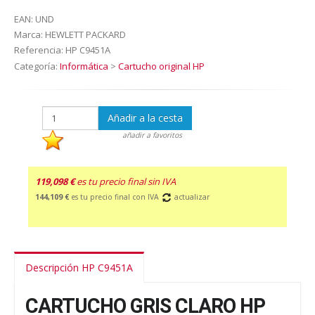
EAN:
UND
Marca:
HEWLETT PACKARD
Referencia:
HP C9451A
Categoría:
Informática
>
Cartucho original HP
Añadir a la cesta
añadir a favoritos
119,098 €
es tu precio final sin IVA
144,109 €
es tu precio final con IVA
actualizar
Descripción HP C9451A
CARTUCHO GRIS CLARO HP